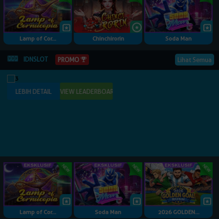
Lamp of Cor...
Chinchirorin
Soda Man
IDNSLOT
Lihat Semua
PROMO
Lamp of Cor...
Soda Man
2026 GOLDEN...