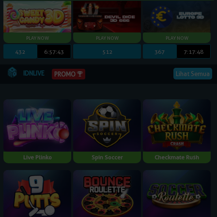
432
6:57:42
512
367
7:17:47
IDNLIVE
Lihat Semua
PROMO
Live Plinko
Spin Soccer
Checkmate Rush