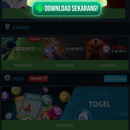
E-SPORTS
Lihat Semua
PROMO
TOGEL