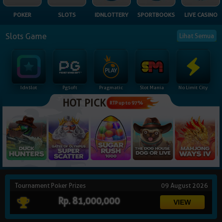
NEW
POKER
SLOTS
IDNLOTTERY
SPORTBOOKS
LIVE CASINO
TANGKAS
RTP
Slots Game
Lihat Semua
DEPOSIT
WITHDRAW
Idnslot
Pgsoft
Pragmatic
Slot Mania
No Limit City
PROMOSI
HOT PICK
RTP up to 97%
DOWNLOAD
REFERRAL
JACKPOT
Tournament Poker Prizes
09 August 2026
VIP MEMBER
Rp. 81,000,000
HUBUNGI KAMI