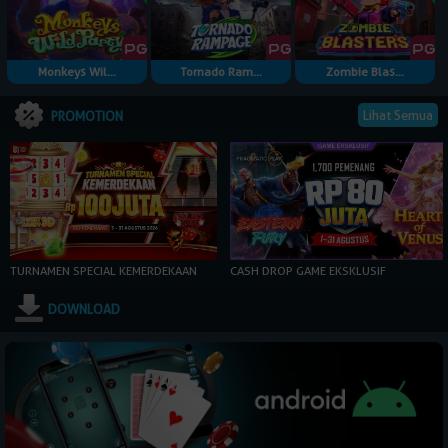
Monkeys Wil...
Tornado Ram...
Zombie Blas...
Lihat Semua
PROMOTION
TURNAMEN SPECIAL KEMERDEKAAN
CASH DROP GAME EKSKLUSIF
DOWNLOAD