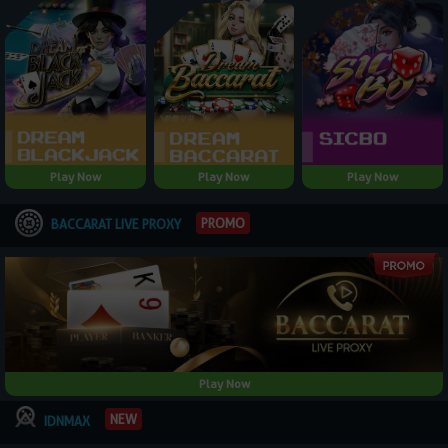
Play Now
Play Now
Play Now
PROMO
BACCARAT LIVE PROXY
Play Now
NEW
IDNMAX