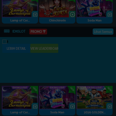
Lamp of Cor...
Chinchirorin
Soda Man
IDNSLOT
Lihat Semua
PROMO
Lamp of Cor...
Soda Man
2026 GOLDEN...