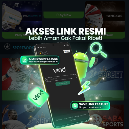
Play Now
Play Now
Play Now
NEW
SPORTBOOK