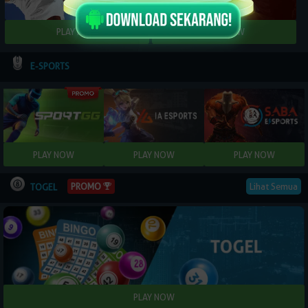
E-SPORTS
Lihat Semua
PROMO
TOGEL