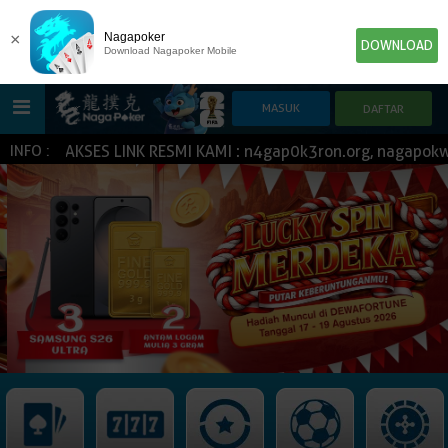
×
Nagapoker
DOWNLOAD
Download Nagapoker Mobile
 !!! AKSES LINK RESMI KAMI : n4gap0k3ron.org, nagapokway
INFO :
HOME
POKER
SLOT GAME
IDN E-LOTTERY
NEW
NEW
SPORTBOOK
LIVE CASINO
IDNLIVE
NEW
TOGEL
ESPORTS
ARCADE
NEW
NEW
NEW
IDNTRADE
TEMBAK IKAN
IDNRAFFLE