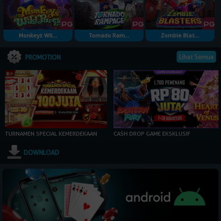
Monkeys Wil...
Tornado Ram...
Zombie Blas...
Lihat Semua
PROMOTION
TURNAMEN SPECIAL KEMERDEKAAN
CASH DROP GAME EKSKLUSIF
DOWNLOAD