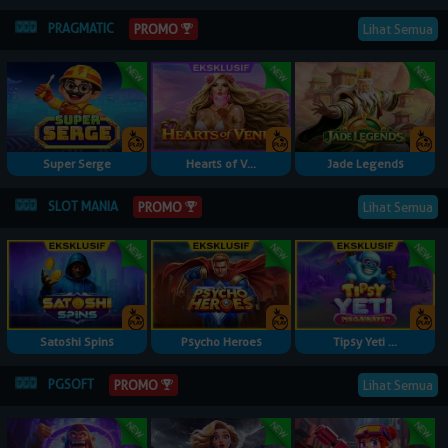
PRAGMATIC
Lihat Semua
PROMO
Super Serge
Hearts of V...
Jade Legends
SLOT MANIA
Lihat Semua
PROMO
Satoshi Spins
Psycho Heroes
Tipsy Yeti ...
PGSOFT
Lihat Semua
PROMO