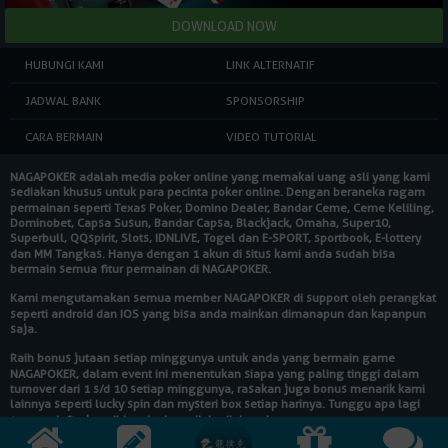
HUBUNGI KAMI
LINK ALTERNATIF
JADWAL BANK
SPONSORSHIP
CARA BERMAIN
VIDEO TUTORIAL
NAGAPOKER
adalah media poker online yang memakai uang asli yang kami
sediakan khusus untuk para pecinta poker online. Dengan beraneka ragam
permainan seperti Texas Poker, Domino Dealer, Bandar Ceme, Ceme Keliling,
Dominobet, Capsa Susun, Bandar Capsa, Blackjack, Omaha, Super10,
Superbull, QQspirit, Slots, IDNLIVE, Togel dan E-SPORT, sportbook, E-lottery
dan MM Tangkas. Hanya dengan 1 akun di situs kami anda sudah bisa
bermain semua fitur permainan di
NAGAPOKER
.
Kami mengutamakan semua member
NAGAPOKER
di support oleh perangkat
seperti android dan IOS yang bisa anda mainkan dimanapun dan kapanpun
saja.
Raih bonus jutaan setiap minggunya untuk anda yang bermain game
NAGAPOKER
, dalam event ini menentukan siapa yang paling tinggi dalam
turnover dari 1 s/d 10 setiap minggunya, rasakan juga bonus menarik kami
lainnya seperti lucky spin dan mysteri box setiap harinya. Tunggu apa lagi
segera daftarkan diri anda dan raih hadiahnya!