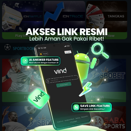
Play Now
Play Now
Play Now
NEW
SPORTBOOK