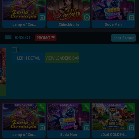
Lamp of Cor...
Chinchirorin
Soda Man
IDNSLOT
Lihat Semua
PROMO
Lamp of Cor...
Soda Man
2026 GOLDEN...