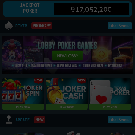
JACKPOT
917,052,200
POKER
© 2026 NagaPoker. All Rights Reserved | 18+
Lihat Semua
PROMO
POKER
Lihat Semua
NEW
ARCADE