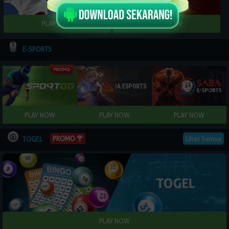
E-SPORTS
Lihat Semua
PROMO
TOGEL