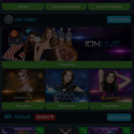
9 Putts
Bounce Roulette
Soccer Roulette
Lihat Semua
LIVE CASINO
Play Now
Play Now
Play Now
Play Now
POPULAR
Lihat Semua
PROMO