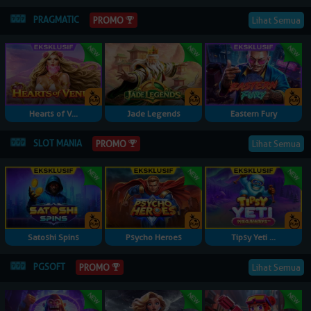
PRAGMATIC
Lihat Semua
PROMO
Hearts of V...
Jade Legends
Eastern Fury
SLOT MANIA
Lihat Semua
PROMO
Satoshi Spins
Psycho Heroes
Tipsy Yeti ...
PGSOFT
Lihat Semua
PROMO