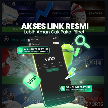
Play Now
Play Now
Play Now
NEW
SPORTBOOK